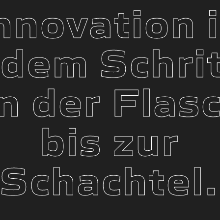
nnovation 
edem Schrit
n der Flas
bis zur
Schachtel.