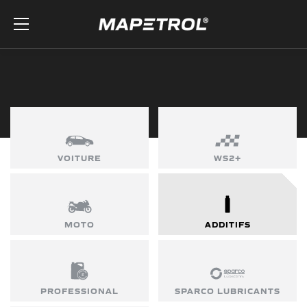
Skip to the content
VOITURE
WS2+
MOTO
ADDITIFS
PROFESSIONAL
SPARCO LUBRICANTS