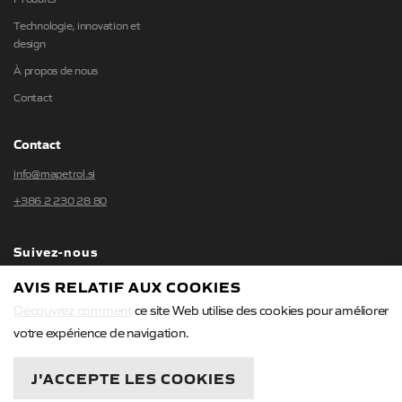
Technologie, innovation et
design
À propos de nous
Contact
Contact
info@mapetrol.si
+386 2 230 28 80
Suivez-nous
AVIS RELATIF AUX COOKIES
Découvrez comment
ce site Web utilise des cookies pour améliorer
votre expérience de navigation.
Politique de confidentialité
/
Conditions générales
J'ACCEPTE LES COOKIES
© 2026 MAPETROL. Tous droits réservés. Oblikovanje in razvoj:
Business Solutions