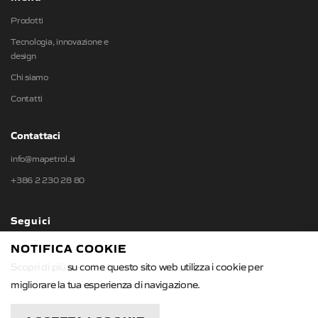
Prodotti
Tecnologia, innovazione e
design
Chi siamo
Contatti
Contattaci
info@mapetrol.si
+386 2 230 28 80
Seguici
NOTIFICA COOKIE
Scopri di più
su come questo sito web utilizza i cookie per
migliorare la tua esperienza di navigazione.
Informativa sulla privacy
/
Termini e Condizioni